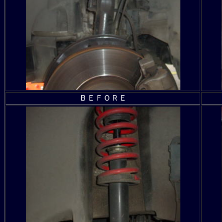
ＢＥＦＯＲＥ