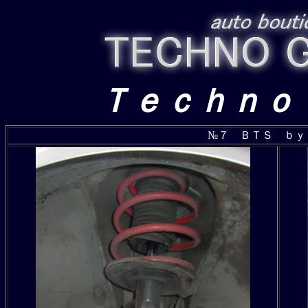
Ｔｅｃｈｎｏ
№７ ＢＴＳ ｂｙ