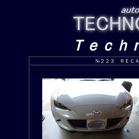
Ｔｅｃｈ
№２２３ ＲＥＣ