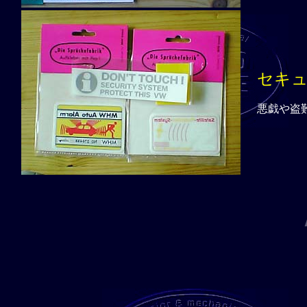
セキ
悪戯や盗