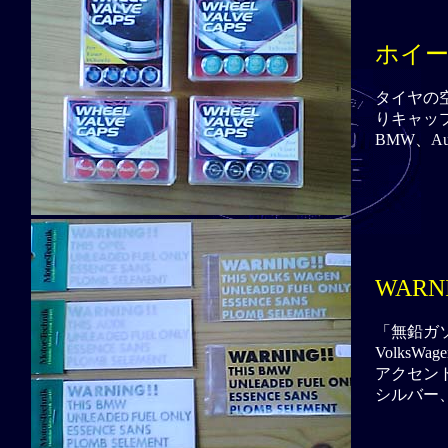
ホイ
タイヤの
りキャッ
BMW、Au
WARN
「無鉛ガ
VolksW
アクセン
シルバー